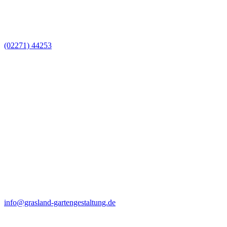
(02271) 44253
info@grasland-gartengestaltung.de