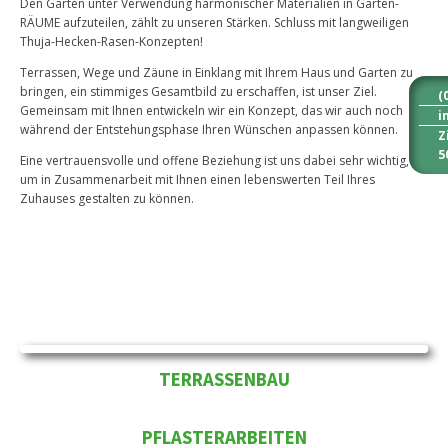
Den Garten unter Verwendung harmonischer Materialien in Garten-
RÄUME aufzuteilen, zählt zu unseren Stärken. Schluss mit langweiligen
Thuja-Hecken-Rasen-Konzepten!
Terrassen, Wege und Zäune in Einklang mit Ihrem Haus und Garten zu
bringen, ein stimmiges Gesamtbild zu erschaffen, ist unser Ziel.
(
Gemeinsam mit Ihnen entwickeln wir ein Konzept, das wir auch noch
i
während der Entstehungsphase Ihren Wünschen anpassen können.
Z
5
Eine vertrauensvolle und offene Beziehung ist uns dabei sehr wichtig,
um in Zusammenarbeit mit Ihnen einen lebenswerten Teil Ihres
Zuhauses gestalten zu können.
TERRASSENBAU
PFLASTERARBEITEN